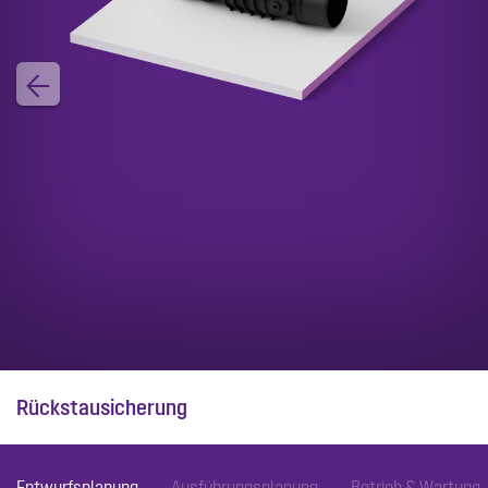
Rückstausicherung
Entwurfsplanung
Ausführungsplanung
Betrieb & Wartung